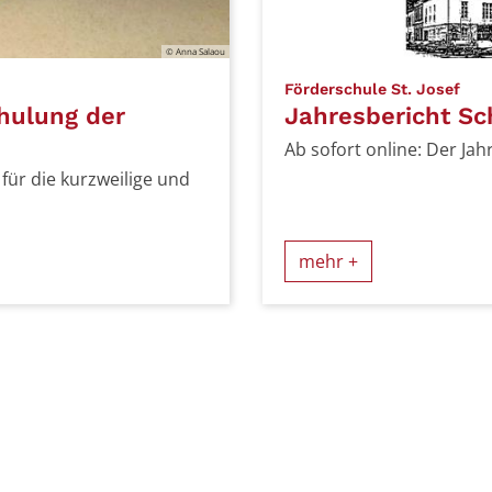
© Anna Salaou
:
Förderschule St. Josef
chulung der
Jahresbericht Sc
Ab sofort online: Der Jah
für die kurzweilige und
mehr +
Seite