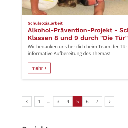
:
Schulsozialarbeit
Alkohol-Prävention-Projekt - S
Klassen 8 und 9 durch "Die Tür"
Wir bedanken uns herzlich beim Team der Tür 
informative Aufbereitung des Themas!
mehr +
Vorherige Seite
Erste Seite
Nächste 
1
3
4
5
6
7