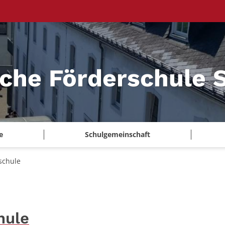
iche Förderschule S
e
Schulgemeinschaft
schule
hule