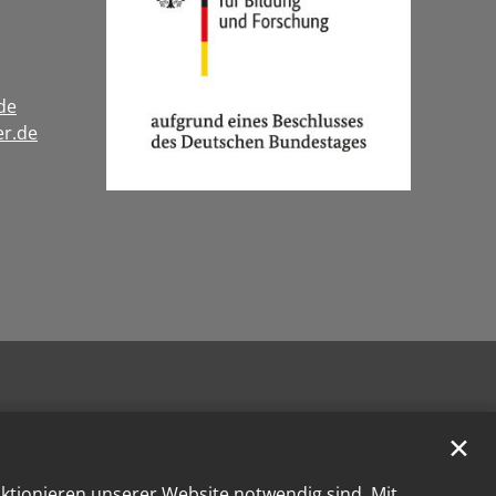
de
er.de
tragram
✕
nktionieren unserer Website notwendig sind. Mit