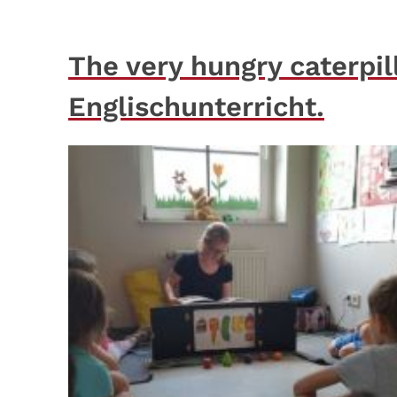
The very hungry caterpil
Englischunterricht.