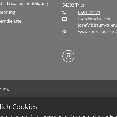
sche Erwachsenenbildung
54292
Trier
eratung
0651 28421
foerderschule-st-
Lerndienste
josef@bistum-trier.
www.sankt-josef-tri
Folge uns auf Ins
ärung
lich Cookies
nis zu bieten. Dazu verwenden wir Cookies, die für das Fu