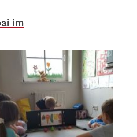
bai im