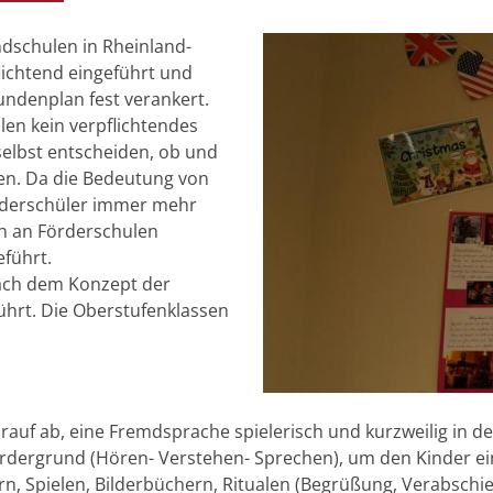
dschulen in Rheinland-
flichtend eingeführt und
undenplan fest verankert.
len kein verpflichtendes
selbst entscheiden, ob und
en. Da die Bedeutung von
örderschüler immer mehr
h an Förderschulen
eführt.
 nach dem Konzept der
ührt. Die Oberstufenklassen
arauf ab, eine Fremdsprache spielerisch und kurzweilig in de
dergrund (Hören- Verstehen- Sprechen), um den Kinder ei
rn, Spielen, Bilderbüchern, Ritualen (Begrüßung, Verabsch