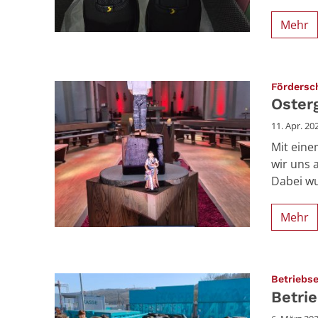
Mehr
Fördersch
Oster
11. Apr. 20
Mit eine
wir uns 
Dabei wu
Mehr
Betriebs
Betri