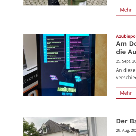
Mehr
Azubispo
Am Do
die A
25. Sept. 2
An diese
verschie
Mehr
Der Ba
29. Aug. 20