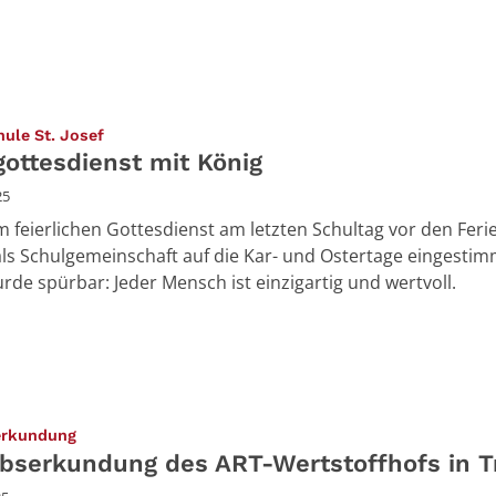
:
ule St. Josef
gottesdienst mit König
25
m feierlichen Gottesdienst am letzten Schultag vor den Fer
als Schulgemeinschaft auf die Kar- und Ostertage eingestim
rde spürbar: Jeder Mensch ist einzigartig und wertvoll.
:
erkundung
ebserkundung des ART-Wertstoffhofs in Tr