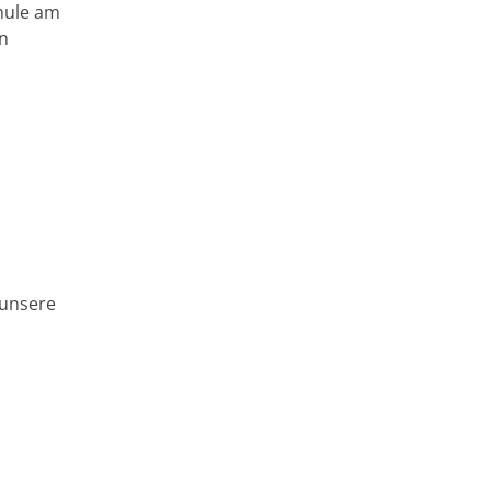
chule am
an
 unsere