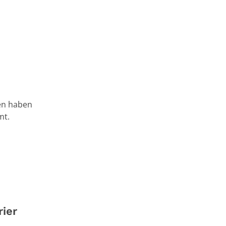
ien haben
mt.
ier