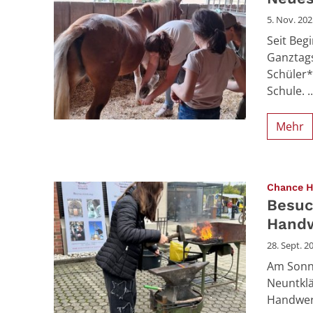
5. Nov. 202
Seit Begi
Ganztags
Schüler*
Schule. ..
Mehr
Chance H
Besuc
Handw
28. Sept. 2
Am Sonnt
Neuntklä
Handwerk