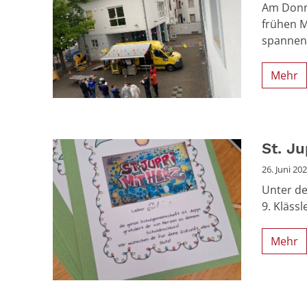
Am Donne
frühen M
spannen
Mehr
St. Ju
26. Juni 20
Unter d
9. Kläss
Mehr