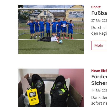
:
Sport
Fußba
27. Mai 20
Durch ei
den Regi
Mehr
Neue Sic
Förde
Siche
14. Mai 20
Dank der
sofort n